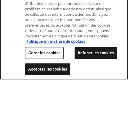
base robuste pour divers
d’offrir des services personnalisés basés sur un
profil tiré de ses habitudes de navigation, ainsi que
aménagements tels que caisse,
de collecter des informations à des fins d’analyse.
plateau ou benne tri‑bennes.
Vous pouvez cliquer ici pour modifier vos
préférences et/ou accepter l’utilisation des cookies
Des partenaires carrossiers certifiés
ci-dessous. Pour plus d’informations, vous pouvez
en Suisse garantissent une
consulter notre Politique d'utilisation des cookies.
Politique en matière de cookies
intégration précise, une charge utile
optimale et une adaptation parfaite
Gerer les cookies
Refuser les cookies
aux exigences de chaque secteur.
Accepter les cookies
Découvrir les carrosseries