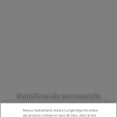
Solutions de carrosserie
pour un usage professionnel.
Maxus Switzerland, Astara Longbridge AG utilise
Le MAXUS Deliver 9 constitue une
ses propres cookies et ceux de tiers, dans le but