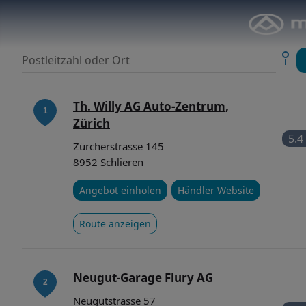
Th. Willy AG Auto-Zentrum,
Zürich
5.4
Zürcherstrasse 145
8952 Schlieren
Angebot einholen
Händler Website
Route anzeigen
Neugut-Garage Flury AG
Neugutstrasse 57