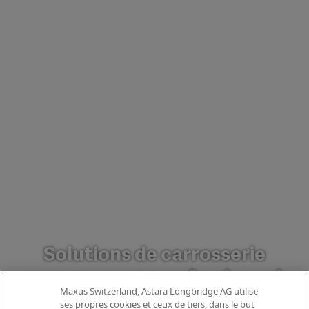
Solutions de carrosserie
pour un usage professionnel.
Maxus Switzerland, Astara Longbridge AG utilise
Le MAXUS Deliver 9 constitue une
ses propres cookies et ceux de tiers, dans le but