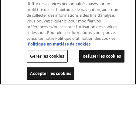
base robuste pour divers
d’offrir des services personnalisés basés sur un
profil tiré de ses habitudes de navigation, ainsi que
aménagements tels que caisse,
de collecter des informations à des fins d’analyse.
plateau ou benne tri‑bennes.
Vous pouvez cliquer ici pour modifier vos
préférences et/ou accepter l’utilisation des cookies
Des partenaires carrossiers certifiés
ci-dessous. Pour plus d’informations, vous pouvez
en Suisse garantissent une
consulter notre Politique d'utilisation des cookies.
Politique en matière de cookies
intégration précise, une charge utile
optimale et une adaptation parfaite
Gerer les cookies
Refuser les cookies
aux exigences de chaque secteur.
Accepter les cookies
Découvrir les carrosseries